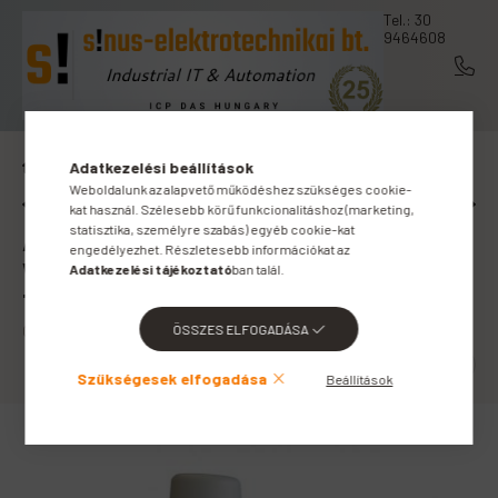
Tel.: 30
9464608
W-MBUS [Wireless-MBUS]
Adatkezelési beállítások
Weboldalunk az alapvető működéshez szükséges cookie-
Előző termék
Következő termék
kat használ. Szélesebb körű funkcionalitáshoz (marketing,
statisztika, személyre szabás) egyéb cookie-kat
ARF8043AA # AMR PULSE W-MBUS
engedélyezhet. Részletesebb információkat az
WIRELESS M-BUS MULTI ENERGY
Adatkezelési tájékoztató
ban talál.
TRANSMITTER, ADEUNIS RF
ÖSSZES ELFOGADÁSA
Cikkszám:
ARF8043AA_
Szükségesek elfogadása
Beállítások