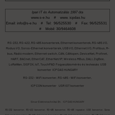
Ipari IT és Automatizálás 1997 óta
www.s-e.hu
#
www. icpdas.hu
Email: info@s-e.hu # Tel: 96/525530 # Fax: 96/525531
# Mobil: 30/9464608
RS-232, RS-422, RS-485 konverterek
,
Ethernet konverterek
,
RS-485 I/O,
Modus I/O
,
Soros-Ethernet konverterek
,
USB I/O
,
Ethernet I/O
,
Profibus
,
M-
bus
,
Rádió modem
,
Ethernet switch
,
CAN
,
CANopen
,
DeviceNet
,
Profinet
,
HART
,
BACnet
,
EtherCAT
,
EtherNet/IP
,
Wireless MBus
,
DALI
,
ZigBee
,
LoRaWan
,
SIGFOX
,
IoT
,
TouchPAD
Fogyasztásmérés és leolvasás
USB
konverter
ICP DAS HUNGARY
RS-232 - WiFi konverter,
RS-485 - WiFi konverter,
ICP CON konverter
USR IOT konverter
Sinus-Elektrotechnikai Bt. ICP DAS HUNGARY
RS-232 konverter, RS-422 konverter, RS-485 konverter, RS-485 repeater, USB konverter, Soros