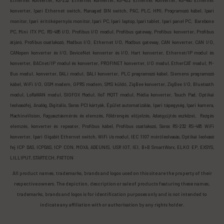
Ethernet konverter, RS-232 Ethernet konverter, RS-422 Ethernet konverter, RS-485 Ethernet
konverter, Ipari Ethernet switch, Managed DIN switch, PAC, PLC, HMI, Programozó kábel, Ipari
monitor, Ipari éritőképernyős monitor, Ipari PC, Ipari laptop, Ipari tablet, Ipari panel PC, Barebone
PC, Mini ITX PC, RS-485 I/O, Profibus I/O modul, Profibus gateway, Profibus konverter, Profibus
átjáró, Profibus csatlakozó, Modbus I/O, Ethernet I/O, Modbus gateway, CAN konverter, CAN I/O,
CANopen konverter és I/O, DeviceNet konverter és I/O, Hart konverter, Ethernet/IP modul és
konverter, BACnet/IP modul és konverter, PROFINET konverter, I/O modul, EtherCAT modul, M-
Bus modul, konverter, DALi modul, DALI konverter, PLC programozó kábel, Siemens programozó
kábel, WiFi I/O, GSM modem, GPRS modem, SMS küldő, ZigBee konverter, ZigBee I/O, Bluetooth
modul, LoRaWAN modul, SIGFOX Modul, IIoT MQTT modul, Média konverter, Touch Pad, Optikai
leolvasófej, Analóg, Digitális, Soros PCI kártyák, Épület automatizálás, Ipari tápegység, Ipari kamera,
MachineVision, Fogyasztásmérés és elemzés, Földrengés előjelzés, Adatgyűjtés eszközei, Rezgés
elemzés, konverter és repeater, Profibus kábel, Profibus csatlakozó, Soros RS-232 RS-485 WiFi
konverter, Ipari Gigabit Ethernet switch, WiFi i/o modul, IEC 1107 mérőleolvasás, Optikai leolvasó
fej ICP DAS, ICPDAS, ICP CON, MOXA, ADEUNIS, USR IOT, IEI, B+B SmartWorx, ELKO EP, EXSYS,
LILLIPUT, STARTECH, PATTON
All product names, trademarks, brands and logos used on this site are the property of their
respective owners. The depiction, description or sale of products featuring these names,
trademarks, brands and logos is for identification purposes only and is not intended to
indicate any affiliation with or authorisation by any rights holder.