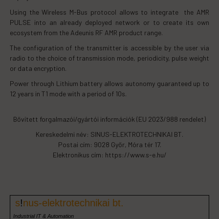
Using the Wireless M-Bus protocol allows to integrate the AMR
PULSE into an already deployed network or to create its own
ecosystem from the Adeunis RF AMR product range.
The configuration of the transmitter is accessible by the user via
radio to the choice of transmission mode, periodicity, pulse weight
or data encryption.
Power through Lithium battery allows autonomy guaranteed up to
12 years in T1 mode with a period of 10s.
Bővített forgalmazói/gyártói információk (EU 2023/988 rendelet)
Kereskedelmi név: SINUS-ELEKTROTECHNIKAI BT.
Postai cím: 9028 Győr, Móra tér 17.
Elektronikus cím: https://www.s-e.hu/
s
!
nus-elektrotechnikai bt.
Industrial IT & Automation