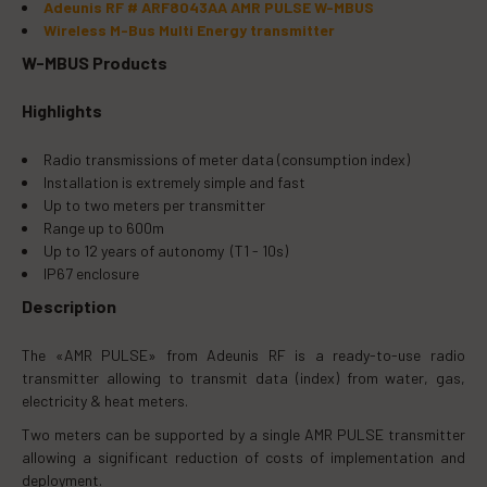
Adeunis RF # ARF8043AA AMR PULSE W-MBUS
Víz, gáz, elektromos áram, hőmennyiség
Wireless M-Bus Multi Energy transmitter
Általános adatok
W-MBUS Products
Működési hőmérséklet: -20°C / +75°C
Rögzítés: DIN-sín, cső, fal, akasztó
Highlights
Méretek: 105 x 50 x 27 mm
Szabványok: EN 300-220, EN 301-489, EN 60950, EN 13757-
4:2005
Radio transmissions of meter data (consumption index)
Minimum rendelési egység 10 db
Installation is extremely simple and fast
Up to two meters per transmitter
Range up to 600m
Up to 12 years of autonomy (T1 - 10s)
IP67 enclosure
Description
The «AMR PULSE» from Adeunis RF is a ready-to-use radio
transmitter allowing to transmit data (index) from water, gas,
electricity & heat meters.
Two meters can be supported by a single AMR PULSE transmitter
allowing a significant reduction of costs of implementation and
deployment.