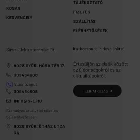
TÁJÉKOZTATÓ
KOSÁR
FIZETÉS
KEDVENCEIM
SZÁLLÍTÁS
ELÉRHETŐSÉGEK
Iratkozzon fel hírlevelünkre!
Sinus-Elektrotechnikai Bt.
Értesüljön az elsők között
9028 GYŐR, MÓRA TÉR 17.
az újdonságokról és az
309464608
aktualitásokról.
Viber üzenet
FELIRATKOZÁS
309464608
INFO@S-E.HU
Személyes áruátvétel előzetes
bejelentkezéssel:
9028 GYŐR, ÖTHÁZ UTCA
34.