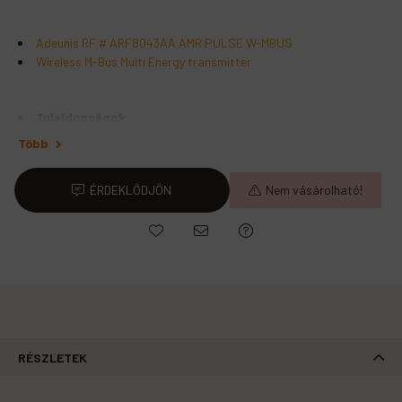
Adeunis RF # ARF8043AA AMR PULSE W-MBUS
Wireless M-Bus Multi Energy transmitter
Tulajdonságok
RF teljesítmény: 14dBm (25mW)
RF érzékenység: up to -117dBm
Távolság: 600 m-ig
ÉRDEKLŐDJÖN
Nem vásárolható!
Firmware
Wireless M-Bus módok: T, R, S, C
Átviteli ciklus: 10sec, 10mn, 1h or 12h
Adattörténet
Adat titkosítás: AES128
Figyelmeztetések
Akku élettartam vége
Táplálás
Működési feszültség: 3.6V nominal
RÉSZLETEK
Tápellátás: Li-SOCl2 akku
Élettartam: 12 évig garantált
Kompatibiltás